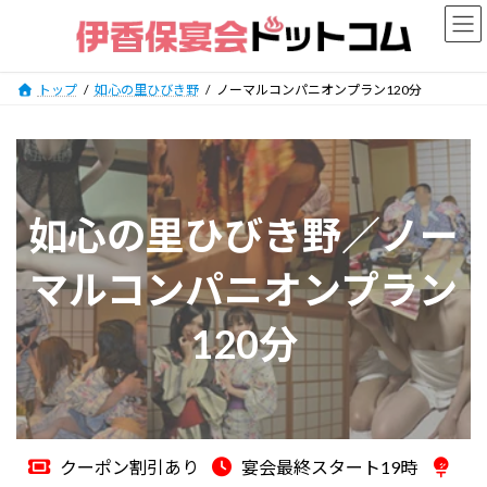
コ
ナ
ン
ビ
テ
ゲ
ン
ー
トップ
如心の里ひびき野
ノーマルコンパニオンプラン120分
ツ
シ
へ
ョ
ス
ン
キ
に
ッ
移
如心の里ひびき野／ノー
プ
動
マルコンパニオンプラン
120分
クーポン割引あり
宴会最終スタート19時