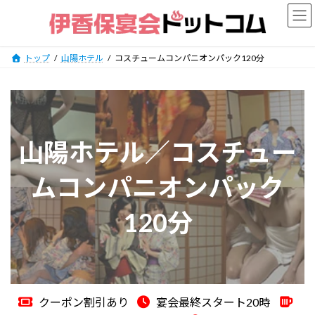
コ
ナ
ン
ビ
テ
ゲ
ン
ー
トップ
山陽ホテル
コスチュームコンパニオンパック120分
ツ
シ
へ
ョ
ス
ン
キ
に
ッ
移
山陽ホテル／コスチュー
プ
動
ムコンパニオンパック
120分
クーポン割引あり
宴会最終スタート20時